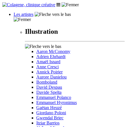
Les artistes
Illustration
Aaron McConomy
Adrien Ehrhardt
Amaël Isnard
Anne Cresci
Annick Poirier
Aurore Danielou
Bomboland
David Despau
Davide Spelta
Emmanuel Polanco
Emmanuel Hyronimus
Gaëtan Heuzé
Giordano Poloni
Gwendal Briec
Itziar Barrios