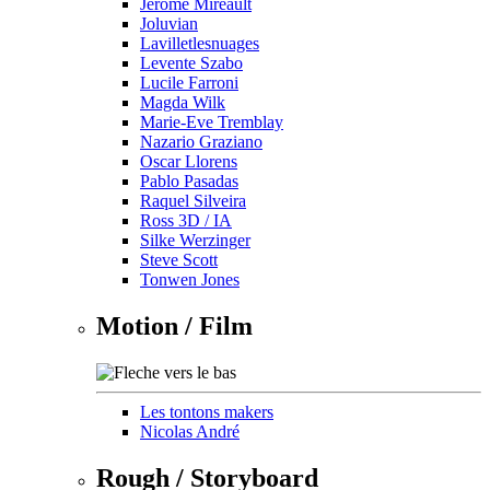
Jérôme Mireault
Joluvian
Lavilletlesnuages
Levente Szabo
Lucile Farroni
Magda Wilk
Marie-Eve Tremblay
Nazario Graziano
Oscar Llorens
Pablo Pasadas
Raquel Silveira
Ross 3D / IA
Silke Werzinger
Steve Scott
Tonwen Jones
Motion / Film
Les tontons makers
Nicolas André
Rough / Storyboard