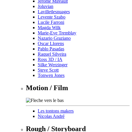
Jérôme Mireault
Joluvian
Lavilletlesnuages
Levente Szabo
Lucile Farroni
Magda Wilk
Marie-Eve Tremblay
Nazario Graziano
Oscar Llorens
Pablo Pasadas
Raquel Silveira
Ross 3D / IA
Silke Werzinger
Steve Scott
Tonwen Jones
Motion / Film
Les tontons makers
Nicolas André
Rough / Storyboard