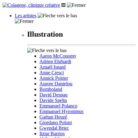
Les artistes
Illustration
Aaron McConomy
Adrien Ehrhardt
Amaël Isnard
Anne Cresci
Annick Poirier
Aurore Danielou
Bomboland
David Despau
Davide Spelta
Emmanuel Polanco
Emmanuel Hyronimus
Gaëtan Heuzé
Giordano Poloni
Gwendal Briec
Itziar Barrios