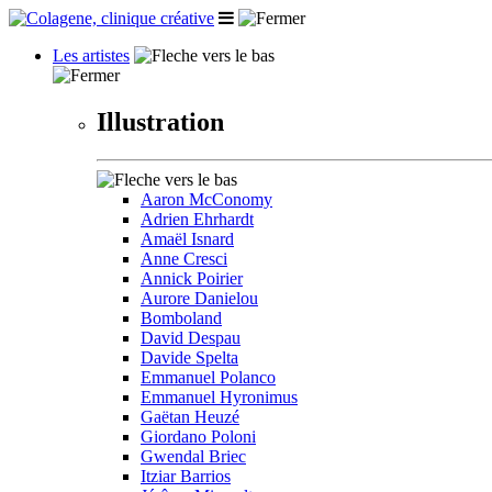
Les artistes
Illustration
Aaron McConomy
Adrien Ehrhardt
Amaël Isnard
Anne Cresci
Annick Poirier
Aurore Danielou
Bomboland
David Despau
Davide Spelta
Emmanuel Polanco
Emmanuel Hyronimus
Gaëtan Heuzé
Giordano Poloni
Gwendal Briec
Itziar Barrios