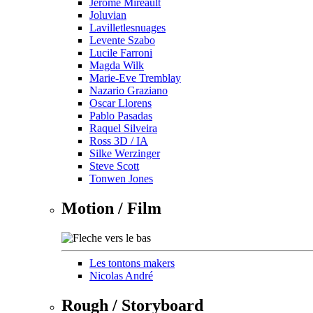
Jérôme Mireault
Joluvian
Lavilletlesnuages
Levente Szabo
Lucile Farroni
Magda Wilk
Marie-Eve Tremblay
Nazario Graziano
Oscar Llorens
Pablo Pasadas
Raquel Silveira
Ross 3D / IA
Silke Werzinger
Steve Scott
Tonwen Jones
Motion / Film
Les tontons makers
Nicolas André
Rough / Storyboard