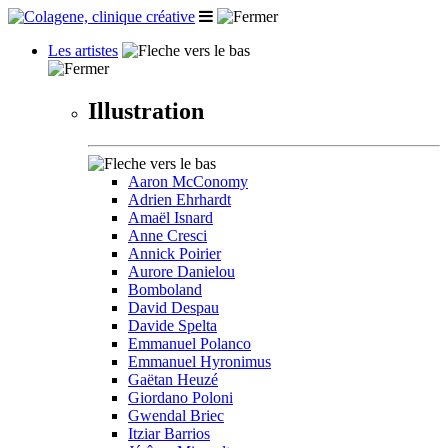
Les artistes
Illustration
Aaron McConomy
Adrien Ehrhardt
Amaël Isnard
Anne Cresci
Annick Poirier
Aurore Danielou
Bomboland
David Despau
Davide Spelta
Emmanuel Polanco
Emmanuel Hyronimus
Gaëtan Heuzé
Giordano Poloni
Gwendal Briec
Itziar Barrios