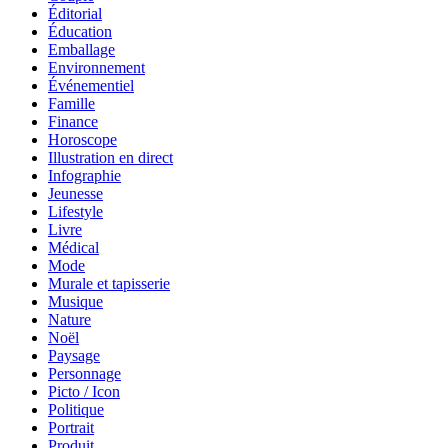
Éditorial
Éducation
Emballage
Environnement
Événementiel
Famille
Finance
Horoscope
Illustration en direct
Infographie
Jeunesse
Lifestyle
Livre
Médical
Mode
Murale et tapisserie
Musique
Nature
Noël
Paysage
Personnage
Picto / Icon
Politique
Portrait
Produit