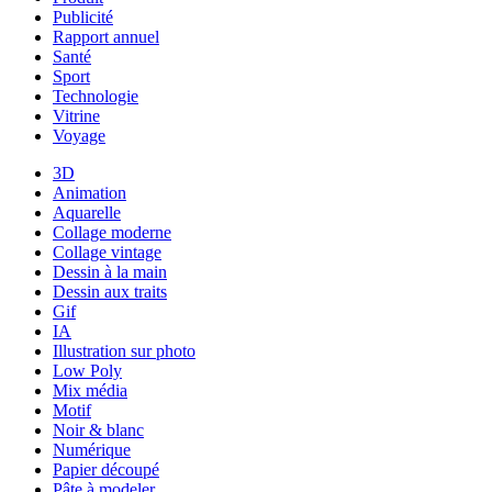
Publicité
Rapport annuel
Santé
Sport
Technologie
Vitrine
Voyage
3D
Animation
Aquarelle
Collage moderne
Collage vintage
Dessin à la main
Dessin aux traits
Gif
IA
Illustration sur photo
Low Poly
Mix média
Motif
Noir & blanc
Numérique
Papier découpé
Pâte à modeler