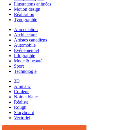
Illustrations animées
Motion design
Réalisation
Typographie
Alimentation
Architecture
Artistes canadiens
Automobile
Événementiel
Infographie
Mode & beauté
Sport
Technologie
3D
Animatic
Couleur
Noir et blanc
Réaliste
Rough
Storyboard
Vectoriel