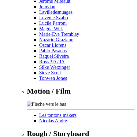
Jérôme Mireault
Joluvian
Lavilletlesnuages
Levente Szabo
Lucile Farroni
Magda Wilk
Marie-Eve Tremblay
Nazario Graziano
Oscar Llorens
Pablo Pasadas
Raquel Silveira
Ross 3D / IA
Silke Werzinger
Steve Scott
Tonwen Jones
Motion / Film
Les tontons makers
Nicolas André
Rough / Storyboard