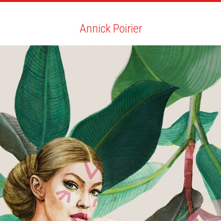
RTISTES
RECHERCHE
NEWS
LA CLINIQUE
MO
Annick Poirier
Annick Poirier
TOUT
NEWS
BIO
VOUS AIMEREZ AUSSI
SCRIBE QUARTERLY ET EMAG