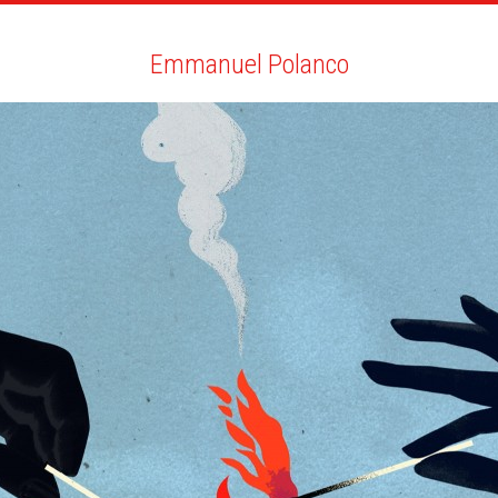
RTISTES
RECHERCHE
NEWS
LA CLINIQUE
MO
Emmanuel Polanco
Emmanuel Polanco
TOUT
NEWS
BIO
VOUS AIMEREZ AUSSI
SOCIETY MAGAZINE