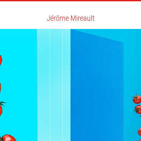
RTISTES
RECHERCHE
NEWS
LA CLINIQUE
MO
Jérôme Mireault
Jérôme Mireault
TOUT
NEWS
BIO
VOUS AIMEREZ AUSSI