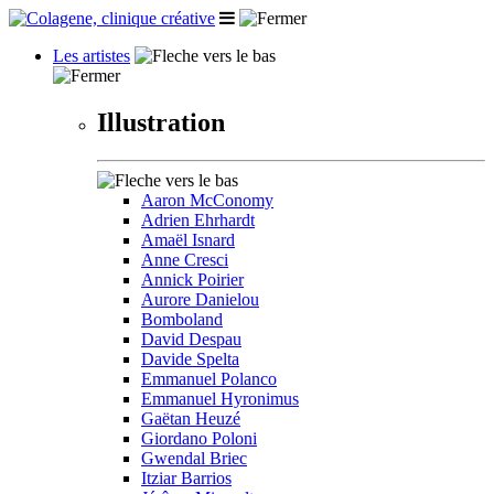
Les artistes
Illustration
Aaron McConomy
Adrien Ehrhardt
Amaël Isnard
Anne Cresci
Annick Poirier
Aurore Danielou
Bomboland
David Despau
Davide Spelta
Emmanuel Polanco
Emmanuel Hyronimus
Gaëtan Heuzé
Giordano Poloni
Gwendal Briec
Itziar Barrios