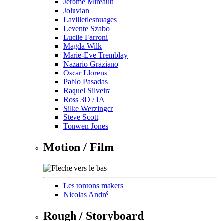
Jérôme Mireault
Joluvian
Lavilletlesnuages
Levente Szabo
Lucile Farroni
Magda Wilk
Marie-Eve Tremblay
Nazario Graziano
Oscar Llorens
Pablo Pasadas
Raquel Silveira
Ross 3D / IA
Silke Werzinger
Steve Scott
Tonwen Jones
Motion / Film
Les tontons makers
Nicolas André
Rough / Storyboard