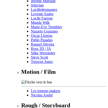
Jérôme Mireault
Joluvian
Lavilletlesnuages
Levente Szabo
Lucile Farroni
Magda Wilk
Marie-Eve Tremblay
Nazario Graziano
Oscar Llorens
Pablo Pasadas
Raquel Silveira
Ross 3D / IA
Silke Werzinger
Steve Scott
Tonwen Jones
Motion / Film
Les tontons makers
Nicolas André
Rough / Storyboard