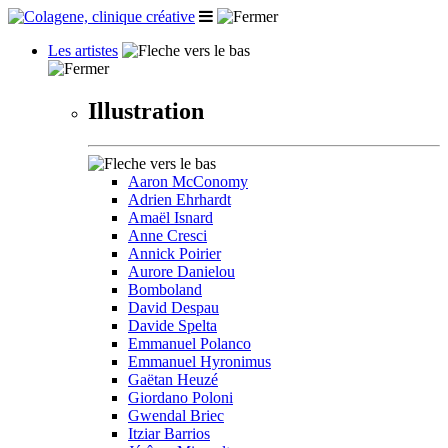
Les artistes
Illustration
Aaron McConomy
Adrien Ehrhardt
Amaël Isnard
Anne Cresci
Annick Poirier
Aurore Danielou
Bomboland
David Despau
Davide Spelta
Emmanuel Polanco
Emmanuel Hyronimus
Gaëtan Heuzé
Giordano Poloni
Gwendal Briec
Itziar Barrios