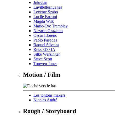
Joluvian
Lavilletlesnuages
Levente Szabo
Lucile Farroni
Magda Wilk
Marie-Eve Tremblay
Nazario Graziano
Oscar Llorens
Pablo Pasadas
Raquel Silveira
Ross 3D / IA
Silke Werzinger
Steve Scott
Tonwen Jones
Motion / Film
Les tontons makers
Nicolas André
Rough / Storyboard