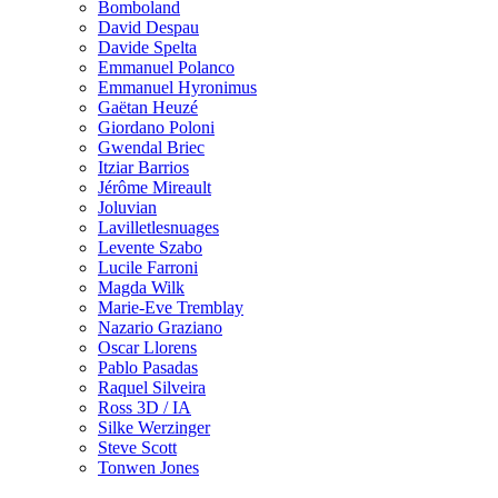
Bomboland
David Despau
Davide Spelta
Emmanuel Polanco
Emmanuel Hyronimus
Gaëtan Heuzé
Giordano Poloni
Gwendal Briec
Itziar Barrios
Jérôme Mireault
Joluvian
Lavilletlesnuages
Levente Szabo
Lucile Farroni
Magda Wilk
Marie-Eve Tremblay
Nazario Graziano
Oscar Llorens
Pablo Pasadas
Raquel Silveira
Ross 3D / IA
Silke Werzinger
Steve Scott
Tonwen Jones