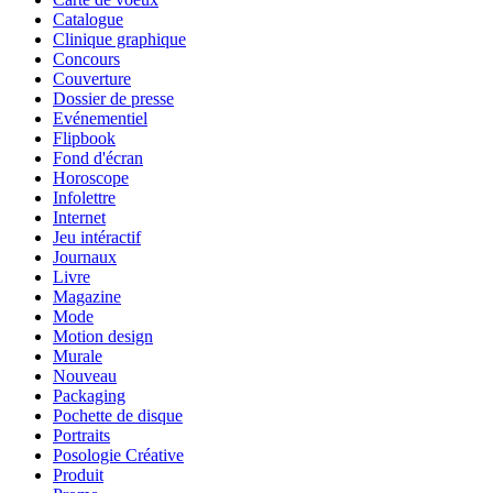
Catalogue
Clinique graphique
Concours
Couverture
Dossier de presse
Evénementiel
Flipbook
Fond d'écran
Horoscope
Infolettre
Internet
Jeu intéractif
Journaux
Livre
Magazine
Mode
Motion design
Murale
Nouveau
Packaging
Pochette de disque
Portraits
Posologie Créative
Produit