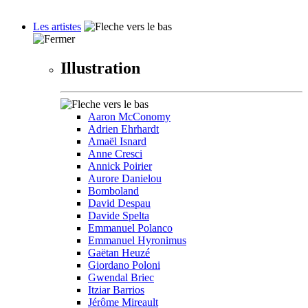
Les artistes
Illustration
Aaron McConomy
Adrien Ehrhardt
Amaël Isnard
Anne Cresci
Annick Poirier
Aurore Danielou
Bomboland
David Despau
Davide Spelta
Emmanuel Polanco
Emmanuel Hyronimus
Gaëtan Heuzé
Giordano Poloni
Gwendal Briec
Itziar Barrios
Jérôme Mireault