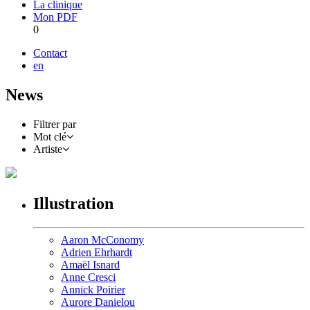
La clinique
Mon PDF
0
Contact
en
News
Filtrer par
Mot clé
Artiste
Illustration
Aaron McConomy
Adrien Ehrhardt
Amaël Isnard
Anne Cresci
Annick Poirier
Aurore Danielou