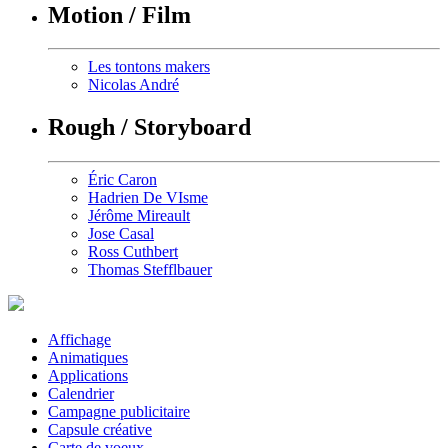
Motion / Film
Les tontons makers
Nicolas André
Rough / Storyboard
Éric Caron
Hadrien De VIsme
Jérôme Mireault
Jose Casal
Ross Cuthbert
Thomas Stefflbauer
Affichage
Animatiques
Applications
Calendrier
Campagne publicitaire
Capsule créative
Carte de voeux