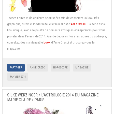
Taches noires et de couleurs spontanées afin de conserver un look très
graphique, direct et moderne tel était le mandat d'
Anne Cresci
. La série est au
final unique, avec une palette de couleurs exotiques et inspirantes pour vous
projeter dans l'avenir de 2014. Afin de découvrir tous les signes du zodiaque,
consultez dès maintenant le
book
d'Anne Cresci et procurez-vous le
magazine!
PARTAGER
ANNE CRESCI
HOROSCOPE
MAGAZINE
JANVIER 2014
SILKE WERZINGER / L'ASTROLOGIE 2014 DU MAGAZINE
MARIE CLAIRE / PARIS