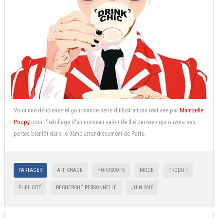
Voici une délicieuse et gourmande série d'illustrations réalisée par
Mamzelle
Poppy
pour l'habillage d'un nouveau salon de thé parisien qui ouvrira ses
portes bientôt dans le 9ème arrondissement de Paris.
PARTAGER
AFFICHAGE
HOROSCOPE
MODE
PRODUIT
PUBLICITÉ
RECHERCHE PERSONNELLE
JUIN 2015