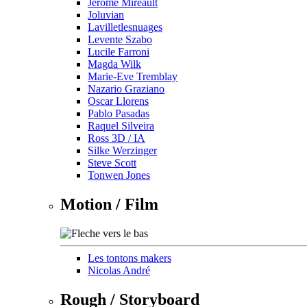
Jérôme Mireault
Joluvian
Lavilletlesnuages
Levente Szabo
Lucile Farroni
Magda Wilk
Marie-Eve Tremblay
Nazario Graziano
Oscar Llorens
Pablo Pasadas
Raquel Silveira
Ross 3D / IA
Silke Werzinger
Steve Scott
Tonwen Jones
Motion / Film
Les tontons makers
Nicolas André
Rough / Storyboard