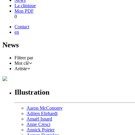
News
La clinique
Mon PDF
0
Contact
en
News
Filtrer par
Mot clé
Artiste
Illustration
Aaron McConomy
Adrien Ehrhardt
Amaël Isnard
Anne Cresci
Annick Poirier