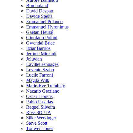
Aurore Danielou
Bomboland
David Despau
Davide Spelta
Emmanuel Polanco
Emmanuel Hyronimus
Gaëtan Heuzé
Giordano Poloni
Gwendal Briec
Itziar Barrios
Jérôme Mireault
Joluvian
Lavilletlesnuages
Levente Szabo
Lucile Farroni
Magda Wilk
Marie-Eve Tremblay
Nazario Graziano
Oscar Llorens
Pablo Pasadas
Raquel Silveira
Ross 3D / IA
Silke Werzinger
Steve Scott
Tonwen Jones