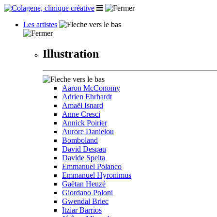
Les artistes
Illustration
Aaron McConomy
Adrien Ehrhardt
Amaël Isnard
Anne Cresci
Annick Poirier
Aurore Danielou
Bomboland
David Despau
Davide Spelta
Emmanuel Polanco
Emmanuel Hyronimus
Gaëtan Heuzé
Giordano Poloni
Gwendal Briec
Itziar Barrios