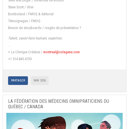
Silke Werzinger / Université de Boston
Steve Scott / Uber
Bomboland / FMOQ & éditorial
Témoignages / FMOQ
Besoin de storyboards / roughs de présentation ?
Talent, savoir-faire humain, expertise.
...
+ La Clinique Créative /
montreal@colagene.com
+1 514.845.4730
PARTAGER
MAI 2026
LA FÉDÉRATION DES MÉDECINS OMNIPRATICIENS DU
QUÉBEC / CANADA