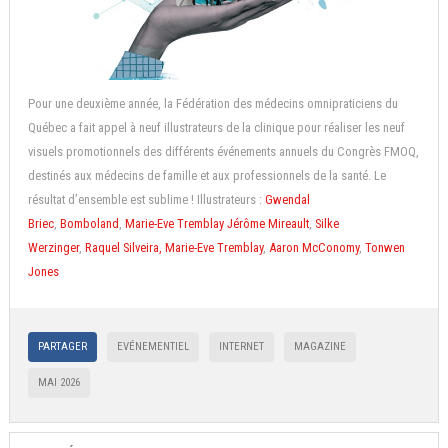
Pour une deuxième année, la Fédération des médecins omnipraticiens du
Québec a fait appel à neuf illustrateurs de la clinique pour réaliser les neuf
visuels promotionnels des différents événements annuels du Congrès FMOQ,
destinés aux médecins de famille et aux professionnels de la santé. Le
résultat d’ensemble est sublime ! Illustrateurs :
Gwendal
Briec
,
Bomboland
,
Marie-Eve Tremblay
Jérôme Mireault
,
Silke
Werzinger
,
Raquel Silveira,
Marie-Eve Tremblay
,
Aaron McConomy
,
Tonwen
Jones
PARTAGER
EVÉNEMENTIEL
INTERNET
MAGAZINE
MAI 2026