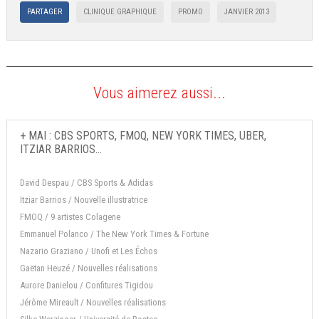
PARTAGER
CLINIQUE GRAPHIQUE
PROMO
JANVIER 2013
Vous aimerez aussi...
+ MAI : CBS SPORTS, FMOQ, NEW YORK TIMES, UBER,
ITZIAR BARRIOS...
David Despau / CBS Sports & Adidas
Itziar Barrios / Nouvelle illustratrice
FMOQ / 9 artistes Colagene
Emmanuel Polanco / The New York Times & Fortune
Nazario Graziano / Unofi et Les Échos
Gaëtan Heuzé / Nouvelles réalisations
Aurore Danielou / Confitures Tigidou
Jérôme Mireault / Nouvelles réalisations