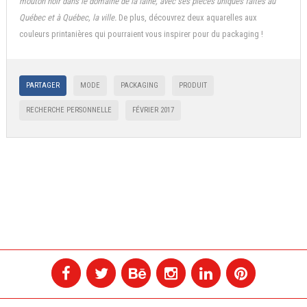
mouton noir dans le domaine de la laine, avec ses pièces uniques faites au
Québec et à Québec, la ville.
De plus, découvrez deux aquarelles aux
couleurs printanières qui pourraient vous inspirer pour du packaging !
PARTAGER
MODE
PACKAGING
PRODUIT
RECHERCHE PERSONNELLE
FÉVRIER 2017