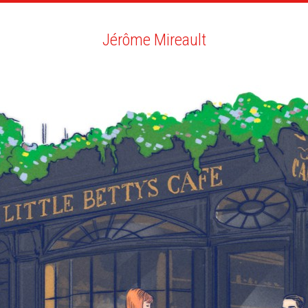
RTISTES
RECHERCHE
NEWS
LA CLINIQUE
MO
Jérôme Mireault
Jérôme Mireault
NEWS
EDITION JEUNESSE
VECTORIELLE
BIO
VOUS AIMEREZ