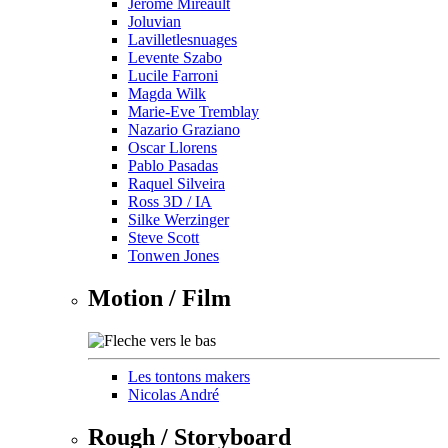
Jérôme Mireault
Joluvian
Lavilletlesnuages
Levente Szabo
Lucile Farroni
Magda Wilk
Marie-Eve Tremblay
Nazario Graziano
Oscar Llorens
Pablo Pasadas
Raquel Silveira
Ross 3D / IA
Silke Werzinger
Steve Scott
Tonwen Jones
Motion / Film
Les tontons makers
Nicolas André
Rough / Storyboard