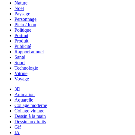
Nature
Noël
Paysage
Personnage
Picto / Icon
Politique
Portrait
Produit
Publicité
Rapport annuel
Santé
Sport
Technologie
Vitrine
Voyage
3D
Animation
Aquarelle
Collage moderne
Collage vintage
Dessin à la main
Dessin aux traits
Gif
IA