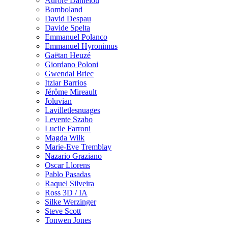
Aurore Danielou
Bomboland
David Despau
Davide Spelta
Emmanuel Polanco
Emmanuel Hyronimus
Gaëtan Heuzé
Giordano Poloni
Gwendal Briec
Itziar Barrios
Jérôme Mireault
Joluvian
Lavilletlesnuages
Levente Szabo
Lucile Farroni
Magda Wilk
Marie-Eve Tremblay
Nazario Graziano
Oscar Llorens
Pablo Pasadas
Raquel Silveira
Ross 3D / IA
Silke Werzinger
Steve Scott
Tonwen Jones