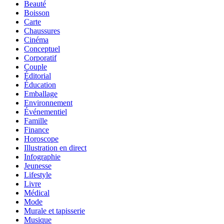
Beauté
Boisson
Carte
Chaussures
Cinéma
Conceptuel
Corporatif
Couple
Éditorial
Éducation
Emballage
Environnement
Événementiel
Famille
Finance
Horoscope
Illustration en direct
Infographie
Jeunesse
Lifestyle
Livre
Médical
Mode
Murale et tapisserie
Musique