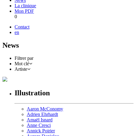
News
La clinique
Mon PDF
0
Contact
en
News
Filtrer par
Mot clé
Artiste
Illustration
Aaron McConomy
Adrien Ehrhardt
Amaël Isnard
Anne Cresci
Annick Poirier