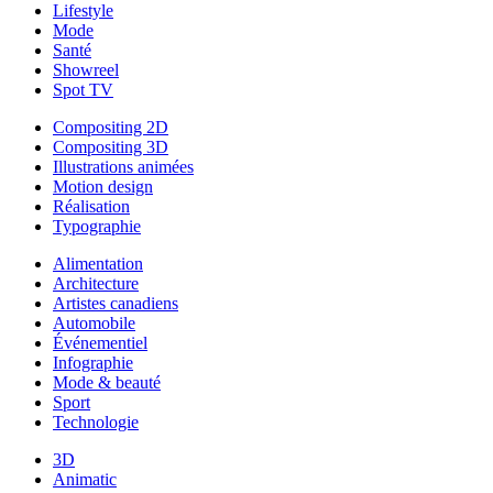
Lifestyle
Mode
Santé
Showreel
Spot TV
Compositing 2D
Compositing 3D
Illustrations animées
Motion design
Réalisation
Typographie
Alimentation
Architecture
Artistes canadiens
Automobile
Événementiel
Infographie
Mode & beauté
Sport
Technologie
3D
Animatic