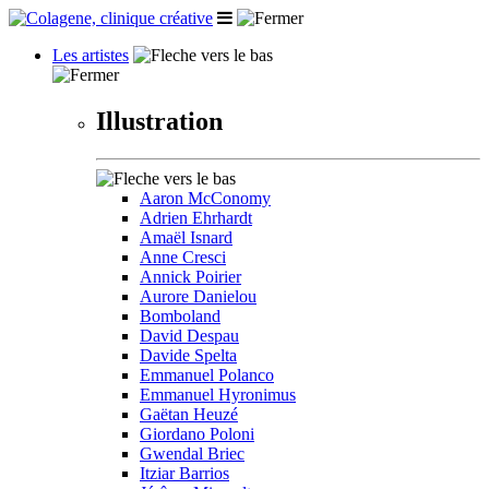
Les artistes
Illustration
Aaron McConomy
Adrien Ehrhardt
Amaël Isnard
Anne Cresci
Annick Poirier
Aurore Danielou
Bomboland
David Despau
Davide Spelta
Emmanuel Polanco
Emmanuel Hyronimus
Gaëtan Heuzé
Giordano Poloni
Gwendal Briec
Itziar Barrios