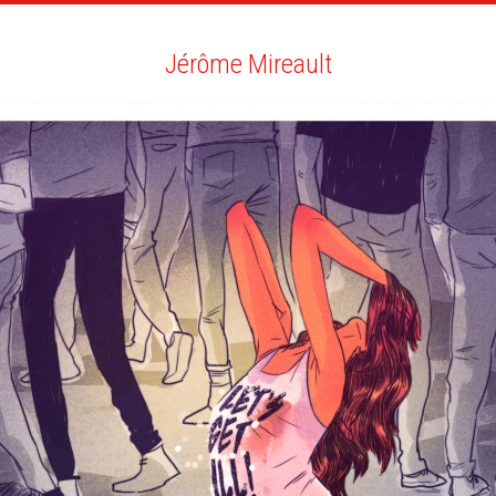
RTISTES
RECHERCHE
NEWS
LA CLINIQUE
MO
Jérôme Mireault
Jérôme Mireault
NEWS
EDITION JEUNESSE
VECTORIELLE
BIO
VOUS AIMEREZ