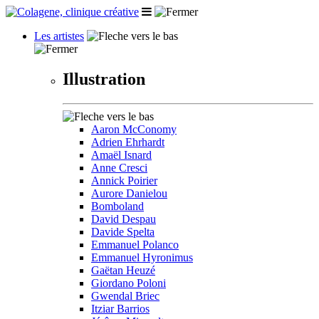
Les artistes
Illustration
Aaron McConomy
Adrien Ehrhardt
Amaël Isnard
Anne Cresci
Annick Poirier
Aurore Danielou
Bomboland
David Despau
Davide Spelta
Emmanuel Polanco
Emmanuel Hyronimus
Gaëtan Heuzé
Giordano Poloni
Gwendal Briec
Itziar Barrios