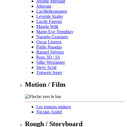
Jérôme Mireault
Joluvian
Lavilletlesnuages
Levente Szabo
Lucile Farroni
Magda Wilk
Marie-Eve Tremblay
Nazario Graziano
Oscar Llorens
Pablo Pasadas
Raquel Silveira
Ross 3D / IA
Silke Werzinger
Steve Scott
Tonwen Jones
Motion / Film
Les tontons makers
Nicolas André
Rough / Storyboard