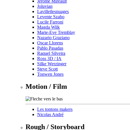
Jérôme Mireault
Joluvian
Lavilletlesnuages
Levente Szabo
Lucile Farroni
Magda Wilk
Marie-Eve Tremblay
Nazario Graziano
Oscar Llorens
Pablo Pasadas
Raquel Silveira
Ross 3D / IA
Silke Werzinger
Steve Scott
Tonwen Jones
Motion / Film
Les tontons makers
Nicolas André
Rough / Storyboard