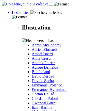
Les artistes
Illustration
Aaron McConomy
Adrien Ehrhardt
Amaël Isnard
Anne Cresci
Annick Poirier
Aurore Danielou
Bomboland
David Despau
Davide Spelta
Emmanuel Polanco
Emmanuel Hyronimus
Gaëtan Heuzé
Giordano Poloni
Gwendal Briec
Itziar Barrios