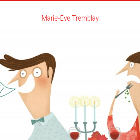
RTISTES
RECHERCHE
NEWS
LA CLINIQUE
MO
Marie-Eve Tremblay
Marie-Eve Tremblay
TOUT
NEWS
JEUNESSE
BIO
VOUS AIMEREZ AUSSI