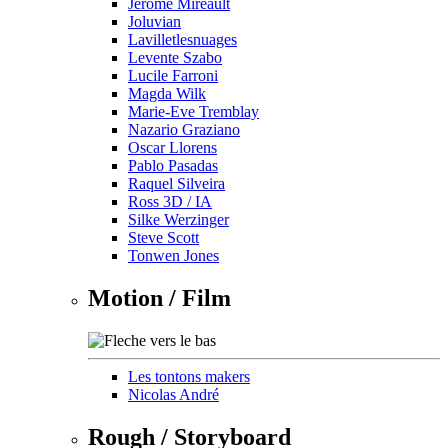
Jérôme Mireault
Joluvian
Lavilletlesnuages
Levente Szabo
Lucile Farroni
Magda Wilk
Marie-Eve Tremblay
Nazario Graziano
Oscar Llorens
Pablo Pasadas
Raquel Silveira
Ross 3D / IA
Silke Werzinger
Steve Scott
Tonwen Jones
Motion / Film
Les tontons makers
Nicolas André
Rough / Storyboard