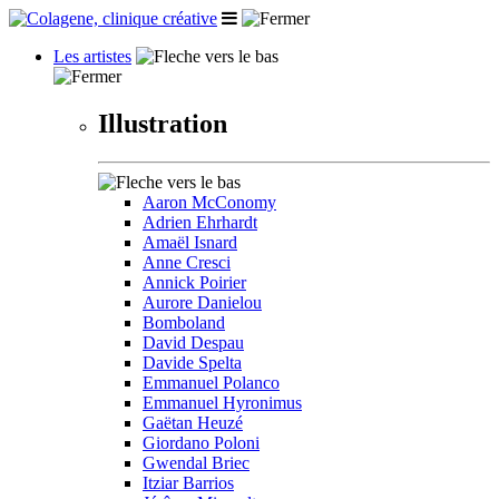
Les artistes
Illustration
Aaron McConomy
Adrien Ehrhardt
Amaël Isnard
Anne Cresci
Annick Poirier
Aurore Danielou
Bomboland
David Despau
Davide Spelta
Emmanuel Polanco
Emmanuel Hyronimus
Gaëtan Heuzé
Giordano Poloni
Gwendal Briec
Itziar Barrios