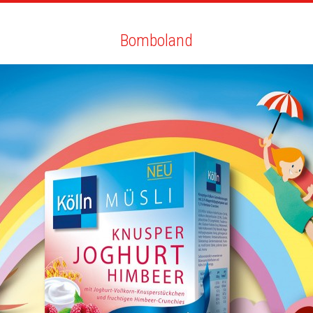
RTISTES
RECHERCHE
NEWS
LA CLINIQUE
MO
Bomboland
Bomboland
TOUT
NEWS
BIO
VOUS AIMEREZ AUSSI