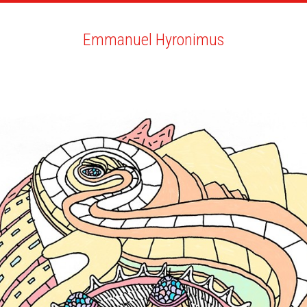
RTISTES
RECHERCHE
NEWS
LA CLINIQUE
MO
Emmanuel Hyronimus
Emmanuel Hyronimus
TOUT
NEWS
BIO