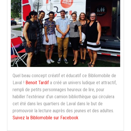
Quel beau concept créatif et éducatif ce Bibliomobile de
Laval !
Benoit Tardif
a créé un univers ludique et attractif,
rempli de petits personnages heureux de lire, pour
habiller l’extérieur d’un camion bibliothèque qui circulera
cet été dans les quartiers de Laval dans le but de
promouvoir la lecture auprès des jeunes et des adultes.
Suivez la Bibliomobile sur Facebook