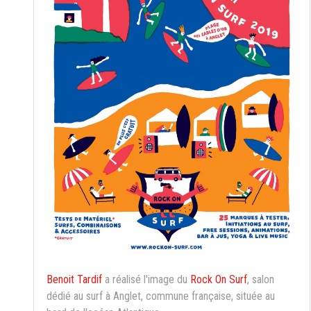
Benoit Tardif
a réalisé l'image du
Rock On Surf
, salon
dédié au surf à Anglet, commune française, située au