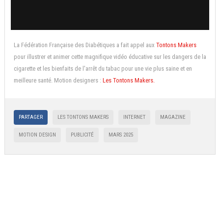
La Fédération Française des Diabétiques a fait appel aux
Tontons Makers
pour illustrer et animer cette magnifique vidéo éducative sur les dangers de la
cigarette et les bienfaits de l'arrêt du tabac pour une vie plus saine et en
meilleure santé. Motion designers :
Les Tontons Makers.
PARTAGER
LES TONTONS MAKERS
INTERNET
MAGAZINE
MOTION DESIGN
PUBLICITÉ
MARS 2025