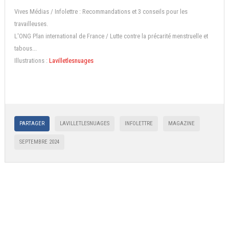
Vives Médias / Infolettre : Recommandations et 3 conseils pour les
travailleuses.
L'ONG Plan international de France / Lutte contre la précarité menstruelle et
tabous...
Illustrations :
Lav
illetlesnuages
PARTAGER
LAVILLETLESNUAGES
INFOLETTRE
MAGAZINE
SEPTEMBRE 2024