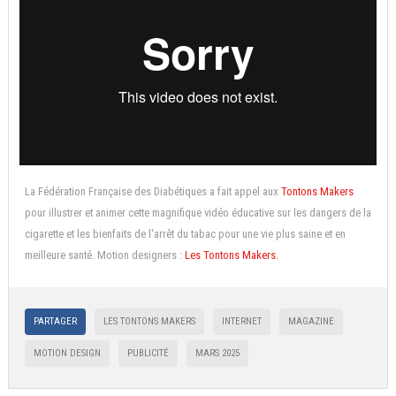
La Fédération Française des Diabétiques a fait appel aux
Tontons Makers
pour illustrer et animer cette magnifique vidéo éducative sur les dangers de la
cigarette et les bienfaits de l'arrêt du tabac pour une vie plus saine et en
meilleure santé. Motion designers :
Les Tontons Makers.
PARTAGER
LES TONTONS MAKERS
INTERNET
MAGAZINE
MOTION DESIGN
PUBLICITÉ
MARS 2025