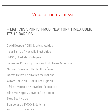
Vous aimerez aussi...
+ MAI : CBS SPORTS, FMOQ, NEW YORK TIMES, UBER,
ITZIAR BARRIOS...
David Despau / CBS Sports & Adidas
Itziar Barrios / Nouvelle illustratrice
FMOQ / 9 artistes Colagene
Emmanuel Polanco / The New York Times & Fortune
Nazario Graziano / Unofi et Les Échos
Gaëtan Heuzé / Nouvelles réalisations
Aurore Danielou / Confitures Tigidou
Jérôme Mireault / Nouvelles réalisations
Silke Werzinger / Université de Boston
Steve Scott / Uber
Bomboland / FMOQ & éditorial