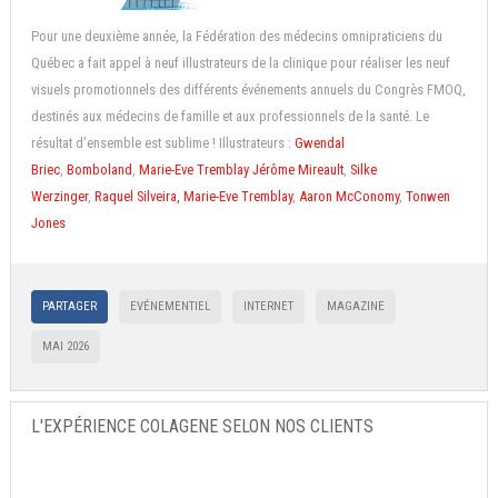
Pour une deuxième année, la Fédération des médecins omnipraticiens du
Québec a fait appel à neuf illustrateurs de la clinique pour réaliser les neuf
visuels promotionnels des différents événements annuels du Congrès FMOQ,
destinés aux médecins de famille et aux professionnels de la santé. Le
résultat d’ensemble est sublime ! Illustrateurs :
Gwendal
Briec
,
Bomboland
,
Marie-Eve Tremblay
Jérôme Mireault
,
Silke
Werzinger
,
Raquel Silveira,
Marie-Eve Tremblay
,
Aaron McConomy
,
Tonwen
Jones
PARTAGER
EVÉNEMENTIEL
INTERNET
MAGAZINE
MAI 2026
L'EXPÉRIENCE COLAGENE SELON NOS CLIENTS