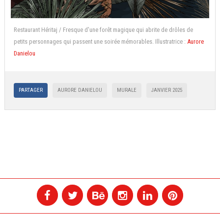
Restaurant Héritaj / Fresque d'une forêt magique qui abrite de drôles de
petits personnages qui passent une soirée mémorables. Illustratrice :
Aurore
Danielou
PARTAGER
AURORE DANIELOU
MURALE
JANVIER 2025