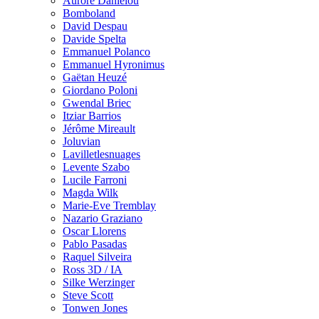
Aurore Danielou
Bomboland
David Despau
Davide Spelta
Emmanuel Polanco
Emmanuel Hyronimus
Gaëtan Heuzé
Giordano Poloni
Gwendal Briec
Itziar Barrios
Jérôme Mireault
Joluvian
Lavilletlesnuages
Levente Szabo
Lucile Farroni
Magda Wilk
Marie-Eve Tremblay
Nazario Graziano
Oscar Llorens
Pablo Pasadas
Raquel Silveira
Ross 3D / IA
Silke Werzinger
Steve Scott
Tonwen Jones