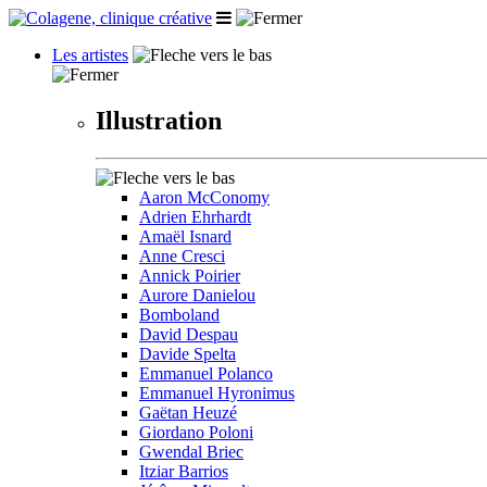
Les artistes
Illustration
Aaron McConomy
Adrien Ehrhardt
Amaël Isnard
Anne Cresci
Annick Poirier
Aurore Danielou
Bomboland
David Despau
Davide Spelta
Emmanuel Polanco
Emmanuel Hyronimus
Gaëtan Heuzé
Giordano Poloni
Gwendal Briec
Itziar Barrios