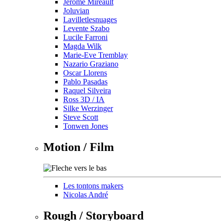
Jérôme Mireault
Joluvian
Lavilletlesnuages
Levente Szabo
Lucile Farroni
Magda Wilk
Marie-Eve Tremblay
Nazario Graziano
Oscar Llorens
Pablo Pasadas
Raquel Silveira
Ross 3D / IA
Silke Werzinger
Steve Scott
Tonwen Jones
Motion / Film
Les tontons makers
Nicolas André
Rough / Storyboard