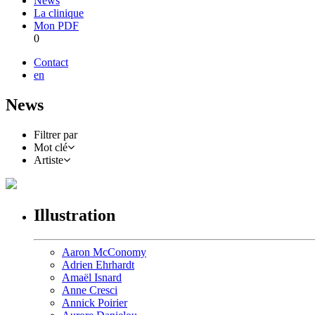
News
La clinique
Mon PDF
0
Contact
en
News
Filtrer par
Mot clé
Artiste
Illustration
Aaron McConomy
Adrien Ehrhardt
Amaël Isnard
Anne Cresci
Annick Poirier