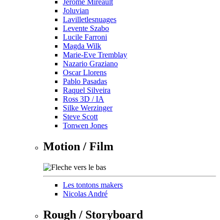
Jérôme Mireault
Joluvian
Lavilletlesnuages
Levente Szabo
Lucile Farroni
Magda Wilk
Marie-Eve Tremblay
Nazario Graziano
Oscar Llorens
Pablo Pasadas
Raquel Silveira
Ross 3D / IA
Silke Werzinger
Steve Scott
Tonwen Jones
Motion / Film
Les tontons makers
Nicolas André
Rough / Storyboard