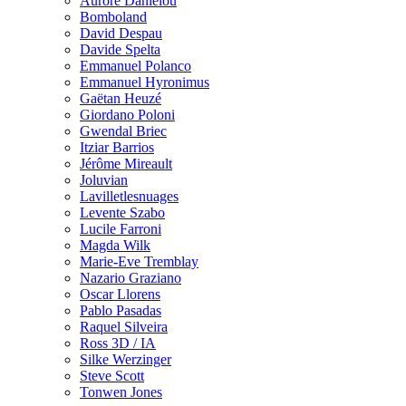
Aurore Danielou
Bomboland
David Despau
Davide Spelta
Emmanuel Polanco
Emmanuel Hyronimus
Gaëtan Heuzé
Giordano Poloni
Gwendal Briec
Itziar Barrios
Jérôme Mireault
Joluvian
Lavilletlesnuages
Levente Szabo
Lucile Farroni
Magda Wilk
Marie-Eve Tremblay
Nazario Graziano
Oscar Llorens
Pablo Pasadas
Raquel Silveira
Ross 3D / IA
Silke Werzinger
Steve Scott
Tonwen Jones