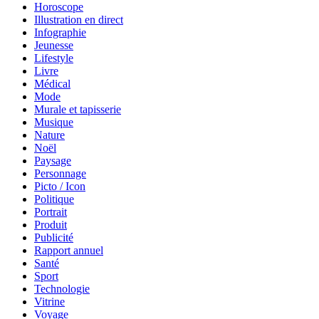
Horoscope
Illustration en direct
Infographie
Jeunesse
Lifestyle
Livre
Médical
Mode
Murale et tapisserie
Musique
Nature
Noël
Paysage
Personnage
Picto / Icon
Politique
Portrait
Produit
Publicité
Rapport annuel
Santé
Sport
Technologie
Vitrine
Voyage