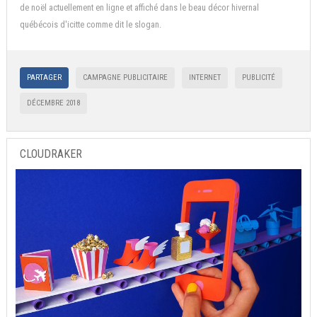
de noël actuellement en ligne et affiché dans le beau décor hivernal
québécois d'icitte comme dit le slogan.
PARTAGER
CAMPAGNE PUBLICITAIRE
INTERNET
PUBLICITÉ
DÉCEMBRE 2018
CLOUDRAKER