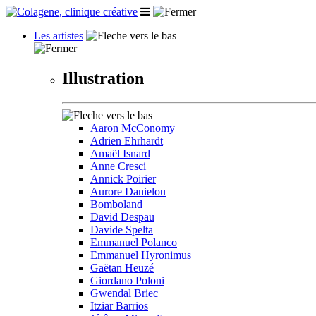
Les artistes
Illustration
Aaron McConomy
Adrien Ehrhardt
Amaël Isnard
Anne Cresci
Annick Poirier
Aurore Danielou
Bomboland
David Despau
Davide Spelta
Emmanuel Polanco
Emmanuel Hyronimus
Gaëtan Heuzé
Giordano Poloni
Gwendal Briec
Itziar Barrios