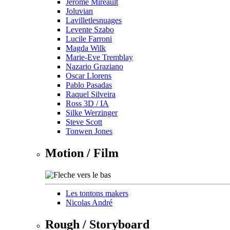
Jérôme Mireault
Joluvian
Lavilletlesnuages
Levente Szabo
Lucile Farroni
Magda Wilk
Marie-Eve Tremblay
Nazario Graziano
Oscar Llorens
Pablo Pasadas
Raquel Silveira
Ross 3D / IA
Silke Werzinger
Steve Scott
Tonwen Jones
Motion / Film
Les tontons makers
Nicolas André
Rough / Storyboard