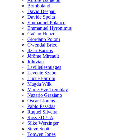
Aurore Danielou
Bomboland
David Despau
Davide Spelta
Emmanuel Polanco
Emmanuel Hyronimus
Gaëtan Heuzé
Giordano Poloni
Gwendal Briec
Itziar Barrios
Jérôme Mireault
Joluvian
Lavilletlesnuages
Levente Szabo
Lucile Farroni
Magda Wilk
Marie-Eve Tremblay
Nazario Graziano
Oscar Llorens
Pablo Pasadas
Raquel Silveira
Ross 3D / IA
Silke Werzinger
Steve Scott
Tonwen Jones