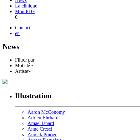
News
La clinique
Mon PDF
0
Contact
en
News
Filtrer par
Mot clé
Artiste
Illustration
Aaron McConomy
Adrien Ehrhardt
Amaël Isnard
Anne Cresci
Annick Poirier