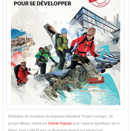
Illustration de couverture du magazine trimestriel "Projet Courtage", du
groupe Allianz, réalisé par
Damien Vignaux
pour l'agence Spécifique, sur le
thème
Jouer collectif pour se développer
destiné aux entreprises.