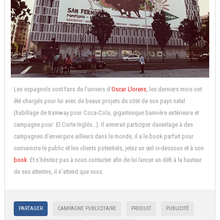
Les espagnols sont fans de l’univers d’
Oscar Llorens
, les derniers mois ont
été chargés pour lui avec de beaux projets du côté de son pays natal
(habillage de tramway pour Coca-Cola, gigantesque bannière extérieure et
campagne pour El Corte Inglés…). Il aimerait participer davantage à des
campagnes d’envergure ailleurs dans le monde, il a le book parfait pour
convaincre le public et les clients potentiels, jetez un œil ci-dessous et à son
book
. Et n’hésitez pas à nous contacter afin de lui lancer un défi à la hauteur
de ses attentes, il n’attend que vous.
PARTAGER
CAMPAGNE PUBLICITAIRE
PRODUIT
PUBLICITÉ