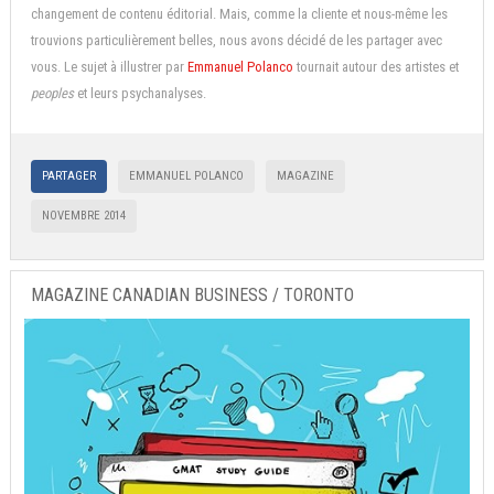
changement de contenu éditorial. Mais, comme la cliente et nous-même les
trouvions particulièrement belles, nous avons décidé de les partager avec
vous. Le sujet à illustrer par
Emmanuel Polanco
tournait autour des artistes et
peoples
et leurs psychanalyses.
PARTAGER
EMMANUEL POLANCO
MAGAZINE
NOVEMBRE 2014
MAGAZINE CANADIAN BUSINESS / TORONTO