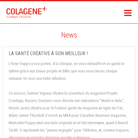
News
LA SANTÉ CRÉATIVE À SON MEILLEUR !
L'hiver frappe à nos portes. A la clinique, on vous réchauffe et on garde le
rythme grâce aux beaux projets et défis que vous nous lancez chaque
semaine. En voici une belle sélection.
Ce mois-ci, Damien Vignaux illustre la couverture du magazine Projets
Courtage, Nazario Graziano nous dévoile ses réalisations "Made in Italia",
Nicole Jarecz illustre pour le Fashion guide du magazine en ligne de Fiat,
Adam James Thurnbull s'inscrit au MBA pour Canadian Business magazine,
Mamzelle Poppy vend une toile originale et se fait interviewer, quant à Benoît
Tardif, il représente les "jeunes engagés" pour Télérama, et, comme toujours,
découvrez encore plus de beaux projets ci-dessous