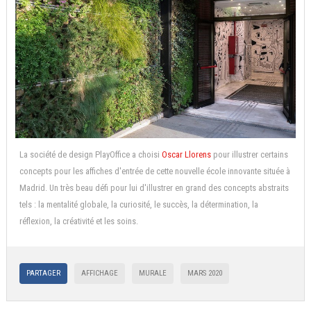
La société de design PlayOffice a choisi
Oscar Llorens
pour illustrer certains
concepts pour les affiches d'entrée de cette nouvelle école innovante située à
Madrid. Un très beau défi pour lui d'illustrer en grand des concepts abstraits
tels : la mentalité globale, la curiosité, le succès, la détermination, la
réflexion, la créativité et les soins.
PARTAGER
AFFICHAGE
MURALE
MARS 2020