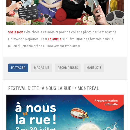
Sonia Roy
a été choisie ce mois-ci pour ce collage photo par le magazine
Hollywood Reporter. C'est
un article
sur l'évolution des femmes dans le
milieu du cinéma grâce au mouvement #moiaussi.
PARTAGER
MAGAZINE
RÉCOMPENSES
MARS 2018
FESTIVAL D'ÉTÉ : À NOUS LA RUE ! / MONTRÉAL