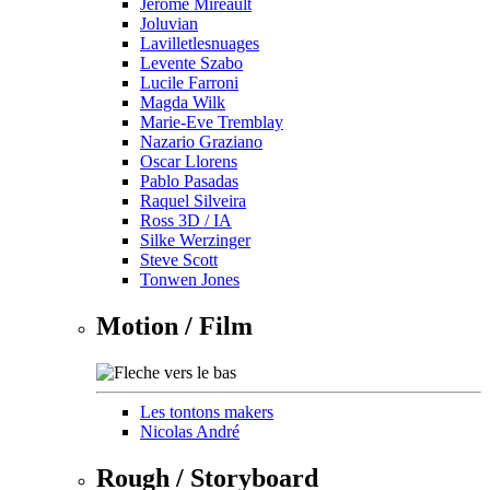
Jérôme Mireault
Joluvian
Lavilletlesnuages
Levente Szabo
Lucile Farroni
Magda Wilk
Marie-Eve Tremblay
Nazario Graziano
Oscar Llorens
Pablo Pasadas
Raquel Silveira
Ross 3D / IA
Silke Werzinger
Steve Scott
Tonwen Jones
Motion / Film
Les tontons makers
Nicolas André
Rough / Storyboard