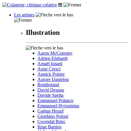
Les artistes
Illustration
Aaron McConomy
Adrien Ehrhardt
Amaël Isnard
Anne Cresci
Annick Poirier
Aurore Danielou
Bomboland
David Despau
Davide Spelta
Emmanuel Polanco
Emmanuel Hyronimus
Gaëtan Heuzé
Giordano Poloni
Gwendal Briec
Itziar Barrios