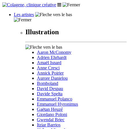
Les artistes
Illustration
Aaron McConomy
Adrien Ehrhardt
Amaël Isnard
Anne Cresci
Annick Poirier
Aurore Danielou
Bomboland
David Despau
Davide Spelta
Emmanuel Polanco
Emmanuel Hyronimus
Gaëtan Heuzé
Giordano Poloni
Gwendal Briec
Itziar Barrios