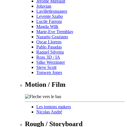
Jérôme Mireault
Joluvian
Lavilletlesnuages
Levente Szabo
Lucile Farroni
Magda Wilk
Marie-Eve Tremblay
Nazario Graziano
Oscar Llorens
Pablo Pasadas
Raquel Silveira
Ross 3D / IA
Silke Werzinger
Steve Scott
Tonwen Jones
Motion / Film
Les tontons makers
Nicolas André
Rough / Storyboard