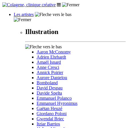
Les artistes
Illustration
Aaron McConomy
Adrien Ehrhardt
Amaël Isnard
Anne Cresci
Annick Poirier
Aurore Danielou
Bomboland
David Despau
Davide Spelta
Emmanuel Polanco
Emmanuel Hyronimus
Gaëtan Heuzé
Giordano Poloni
Gwendal Briec
Itziar Barrios