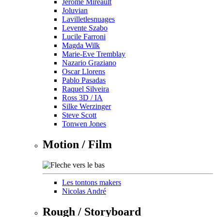
Jérôme Mireault
Joluvian
Lavilletlesnuages
Levente Szabo
Lucile Farroni
Magda Wilk
Marie-Eve Tremblay
Nazario Graziano
Oscar Llorens
Pablo Pasadas
Raquel Silveira
Ross 3D / IA
Silke Werzinger
Steve Scott
Tonwen Jones
Motion / Film
Les tontons makers
Nicolas André
Rough / Storyboard