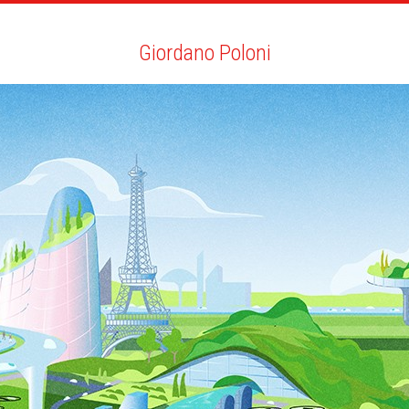
RTISTES
RECHERCHE
NEWS
LA CLINIQUE
MO
Giordano Poloni
Giordano Poloni
TOUT
NEWS
EDITION JEUNESSE
BIO
VOUS AIMEREZ AUSSI