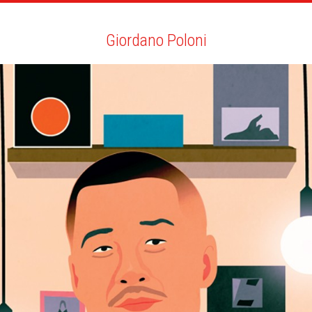
RTISTES
RECHERCHE
NEWS
LA CLINIQUE
MO
Giordano Poloni
Giordano Poloni
TOUT
NEWS
EDITION JEUNESSE
BIO
VOUS AIMEREZ AUSSI