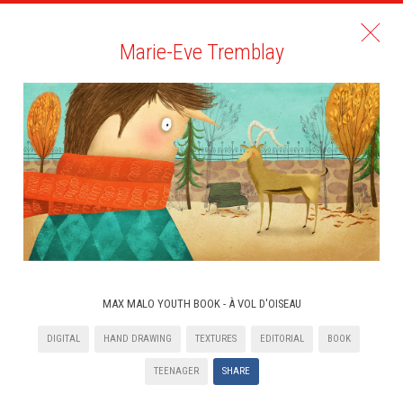
Marie-Eve Tremblay
MAX MALO YOUTH BOOK - À VOL D'OISEAU
DIGITAL
HAND DRAWING
TEXTURES
EDITORIAL
BOOK
TEENAGER
SHARE